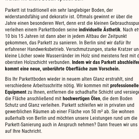
Parkett ist traditionell ein sehr langlebiger Boden, der
widerstandsfähig und dekorativ ist. Oftmals gewinnt er über die
Jahre einen besonderen Wert, denn erst die kleinen Gebrauchsspu
verleihen einem Parkettboden seine
individuelle Ästhetik
. Nach e
10 bis 15 Jahren ist dann aber in jedem Altbau der Zeitpunkt
gekommen, das Parkett zu sanieren. In Berlin sind wir dafür Ihr
erfahrener Handwerksbetrieb. Verschmutzungen, starke Kratzer u
kleine Löcher sowie Wasserränder im Holz sind meistens fest mit 
obersten Holzschicht verbunden.
Indem wir das Parkett abschleife
kommt eine neue, unberührte Oberfläche zum Vorschein.
Bis Ihr Parkettboden wieder in neuem alten Glanz erstrahlt, sind
verschiedene Arbeitsschritte nötig. Wir kommen mit
professionell
Equipment
zu Ihnen, entfernen die schadhafte Schicht und versieg
die Fläche anschließend mit
hochwertigen Ölen
, die dem Boden
Schutz und Glanz verleihen. Parkett schleifen wir in privaten und
gewerblichen Räumen ab einer Fläche von 50 m² ab. Sie wohnen
außerhalb von Berlin und möchten unsere Leistungen rund um die
Parkett-Sanierung auch in Anspruch nehmen? Dann freuen wir uns
auf Ihre Nachricht.