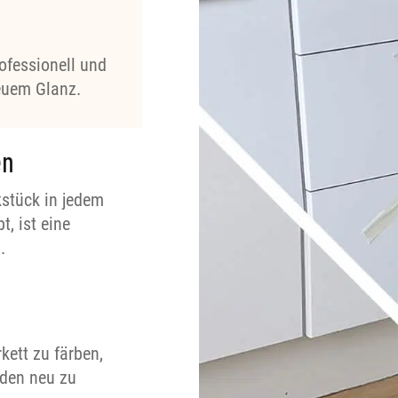
rofessionell und
euem Glanz.
en
stück in jedem
, ist eine
.
rkett zu färben,
oden neu zu