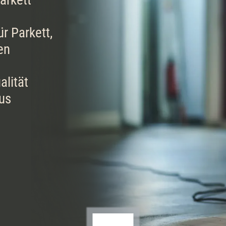
arkett
r Parkett,
en
lität
kus