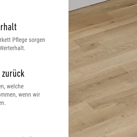
rhalt
kett Pflege sorgen
Werterhalt.
 zurück
en, welche
kommen, wenn wir
en.