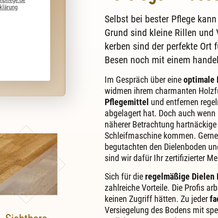
klärung
Selbst bei bester Pflege kan
Grund sind kleine Rillen und 
kerben sind der perfekte Or
Besen noch mit einem handel
Im Gespräch über eine
optimale 
widmen ihrem charmanten Holzf
Pflegemittel
und entfernen regel
abgelagert hat. Doch auch wenn a
näherer Betrachtung hartnäckig
Schleifmaschine kommen. Gerne ve
begutachten den Dielenboden und 
sind wir dafür Ihr zertifizierter Me
Sich für die
regelmäßige Dielen 
zahlreiche Vorteile. Die Profis ar
keinen Zugriff hätten. Zu jeder
fa
Versiegelung des Bodens mit spe