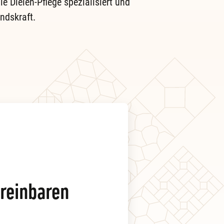
ie Dielen-Pflege spezialisiert und
ndskraft.
reinbaren