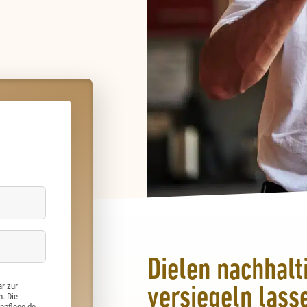
Dielen nachhalt
r zur
versiegeln lass
. Die
npflege.de